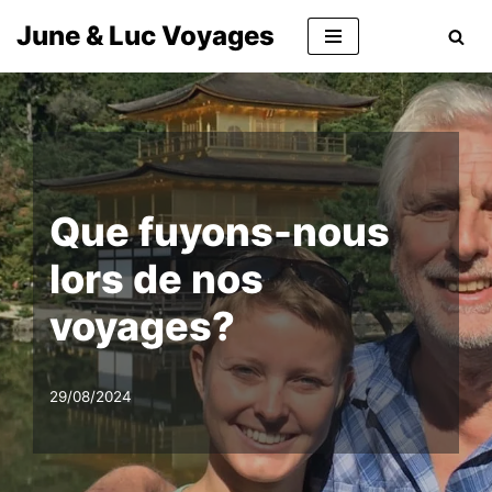
June & Luc Voyages
Aller
au
contenu
Que fuyons-nous
lors de nos
voyages?
29/08/2024