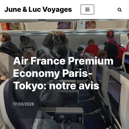
June & Luc Voyages
Aller
au
contenu
Air France Premium
Economy Paris-
Tokyo: notre avis
17/03/2026